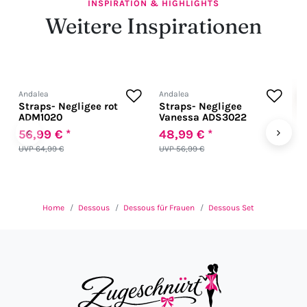
INSPIRATION & HIGHLIGHTS
Weitere Inspirationen
Andalea
Andalea
L
Straps- Negligee rot
Straps- Negligee
S
ADM1020
Vanessa ADS3022
a
H
‹
›
56,99 € *
48,99 € *
1
UVP 64,99 €
UVP 56,99 €
U
Home
Dessous
Dessous für Frauen
Dessous Set