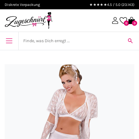
Diskrete Verpackung
★★★★★
4.5 / 5.0 (23.143)
0
0