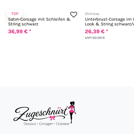
TOP
Chilirose
Chilirose
Satin-Corsage mit Schleifen &
Unterbrust-Corsage im
String schwarz
Look & String schwarz/
36,99 € *
26,39 € *
UVP 32,99 €