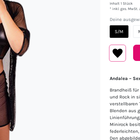
Inhalt
1
Stück
* inkl. ges. MwSt. 
Deine ausgewä
S/M
Andalea – Se
Brandheiß für
und Rock in s
verstellbaren
Blenden aus g
Linienführung.
Minirock besit
federleichten
Den abgebilde