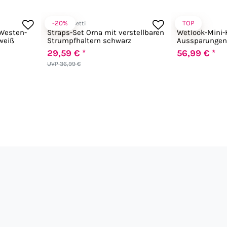
-20%
TOP
LivCo Corsetti
Saresia
 Westen-
Straps-Set Orna mit verstellbaren
Wetlook-Mini-
weiß
Strumpfhaltern schwarz
Aussparungen
schwarz
29,59 € *
56,99 € *
UVP 36,99 €