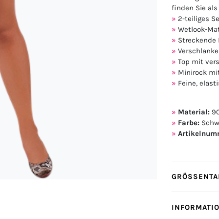
finden Sie als
2-teiliges S
Wetlook-Mat
Streckende
Verschlanke
Top mit vers
Minirock mi
Feine, elast
Material:
90
Farbe:
Schw
Artikelnum
GRÖSSENTAB
INFORMATI