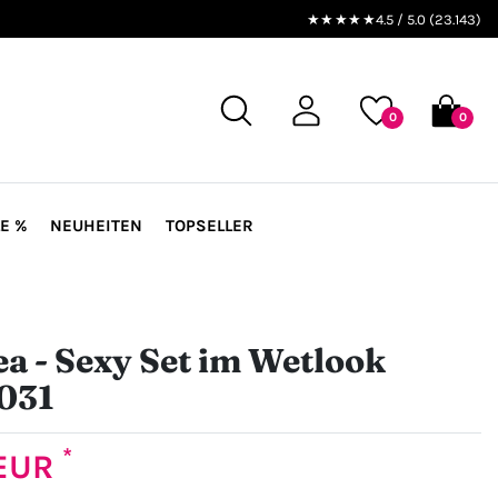
★★★★★
4.5 / 5.0 (23.143)
0
0
E %
NEUHEITEN
TOPSELLER
a - Sexy Set im Wetlook
031
*
 EUR