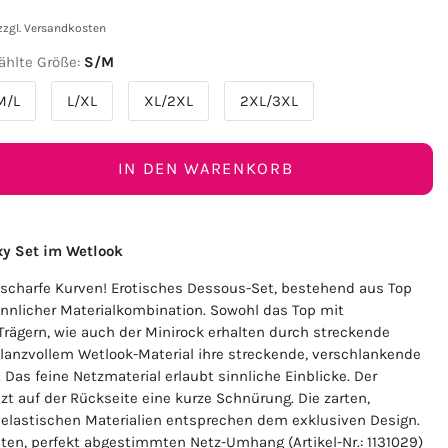
zzgl.
Versandkosten
hlte Größe:
S/M
M/L
L/XL
XL/2XL
2XL/3XL
IN DEN WARENKORB
xy Set im Wetlook
 scharfe Kurven! Erotisches Dessous-Set, bestehend aus Top
innlicher Materialkombination. Sowohl das Top mit
 Trägern, wie auch der Minirock erhalten durch streckende
lanzvollem Wetlook-Material ihre streckende, verschlankende
 Das feine Netzmaterial erlaubt sinnliche Einblicke. Der
zt auf der Rückseite eine kurze Schnürung. Die zarten,
, elastischen Materialien entsprechen dem exklusiven Design.
ten, perfekt abgestimmten Netz-Umhang (Artikel-Nr.: 1131029)