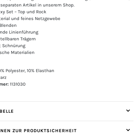
 separaten Artikel in unserem Shop.
exy Set – Top und Rock
erial und feines Netzgewebe
 Blenden
nde Linienführung
tellbaren Trägern
t Schnürung
ische Materialien
% Polyester, 10% Elasthan
arz
mer:
1131030
ELLE
ONEN ZUR PRODUKTSICHERHEIT