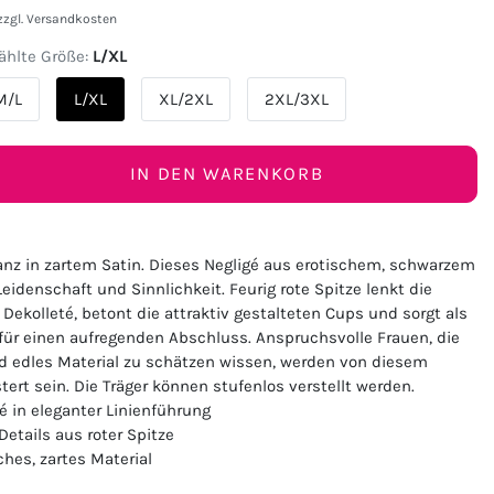
zzgl.
Versandkosten
hlte Größe:
L/XL
M/L
L/XL
XL/2XL
2XL/3XL
IN DEN WARENKORB
anz in zartem Satin. Dieses Negligé aus erotischem, schwarzem
Leidenschaft und Sinnlichkeit. Feurig rote Spitze lenkt die
 Dekolleté, betont die attraktiv gestalteten Cups und sorgt als
 für einen aufregenden Abschluss. Anspruchsvolle Frauen, die
d edles Material zu schätzen wissen, werden von diesem
tert sein. Die Träger können stufenlos verstellt werden.
é in eleganter Linienführung
etails aus roter Spitze
ches, zartes Material