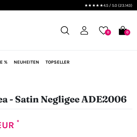
★★★★★
4.5 / 5.0 (23.143)
0
0
E %
NEUHEITEN
TOPSELLER
a - Satin Negligee ADE2006
*
 EUR