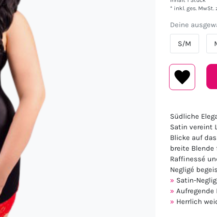
Inhalt
1
Stück
* inkl. ges. MwSt. 
Deine ausgewä
S/M
Südliche Eleg
Satin vereint 
Blicke auf das
breite Blende
Raffinessé un
Negligé begeis
Satin-Neglig
Aufregende D
Herrlich wei