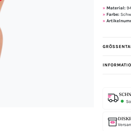
Material:
94
Farbe:
Schw
Artikelnum
GRÖSSENTAB
INFORMATI
SCHN
Sof
DISK
Versan