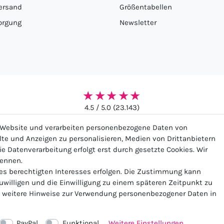
ersand
Größentabellen
orgung
Newsletter
★★★★★
4.5 / 5.0 (23.143)
r Website und verarbeiten personenbezogene Daten von
alte und Anzeigen zu personalisieren, Medien von Drittanbietern
ie Datenverarbeitung erfolgt erst durch gesetzte Cookies. Wir
nennen.
ssum
Daten­schutz­erklärung
AGB
Widerrufs­recht
Ko
nes berechtigten Interesses erfolgen. Die Zustimmung kann
zuwilligen und die Einwilligung zu einem späteren Zeitpunkt zu
weitere Hinweise zur Verwendung personenbezogener Daten in
Vertrag widerrufen
PayPal
Funktional
Weitere Einstellungen
© 2026 Zugeschnürt Shop