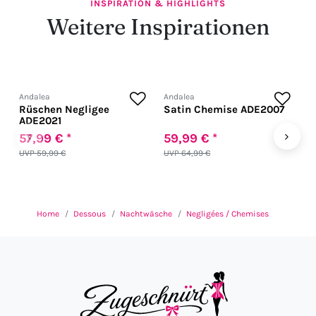
INSPIRATION & HIGHLIGHTS
Weitere Inspirationen
Andalea
Andalea
A
Rüschen Negligee
Satin Chemise ADE2007
S
ADE2021
A
‹
›
57,99 € *
59,99 € *
5
UVP 59,99 €
UVP 64,99 €
Home
Dessous
Nachtwäsche
Negligées / Chemises