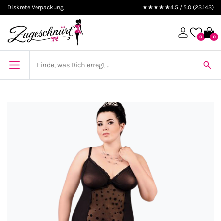
Diskrete Verpackung
★★★★★
4.5 / 5.0 (23.143)
0
0