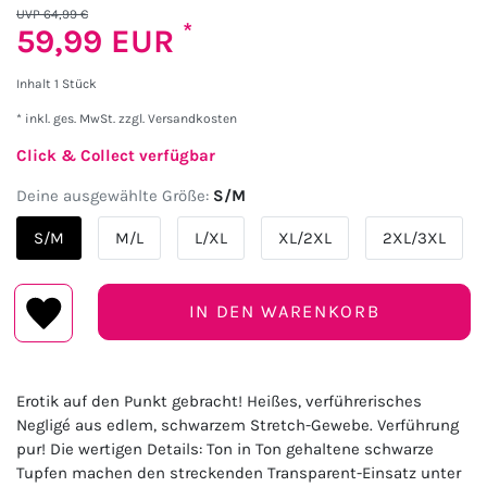
UVP 64,99 €
*
59,99 EUR
Inhalt
1
Stück
* inkl. ges. MwSt. zzgl.
Versandkosten
Click & Collect verfügbar
Deine ausgewählte Größe:
S/M
S/M
M/L
L/XL
XL/2XL
2XL/3XL
IN DEN WARENKORB
Erotik auf den Punkt gebracht! Heißes, verführerisches
Negligé aus edlem, schwarzem Stretch-Gewebe. Verführung
pur! Die wertigen Details: Ton in Ton gehaltene schwarze
Tupfen machen den streckenden Transparent-Einsatz unter