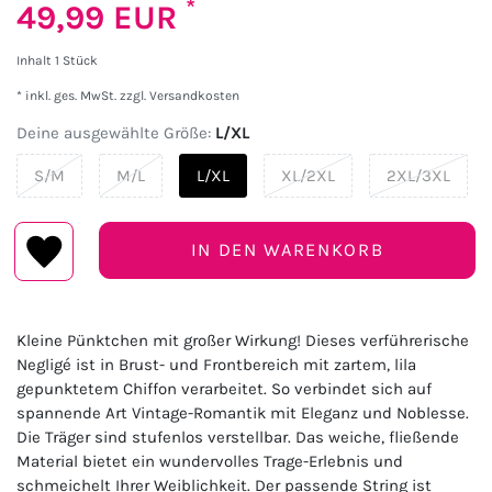
*
49,99 EUR
Inhalt
1
Stück
* inkl. ges. MwSt. zzgl.
Versandkosten
Deine ausgewählte Größe:
L/XL
S/M
M/L
L/XL
XL/2XL
2XL/3XL
IN DEN WARENKORB
Kleine Pünktchen mit großer Wirkung! Dieses verführerische
Negligé ist in Brust- und Frontbereich mit zartem, lila
gepunktetem Chiffon verarbeitet. So verbindet sich auf
spannende Art Vintage-Romantik mit Eleganz und Noblesse.
Die Träger sind stufenlos verstellbar. Das weiche, fließende
Material bietet ein wundervolles Trage-Erlebnis und
schmeichelt Ihrer Weiblichkeit. Der passende String ist