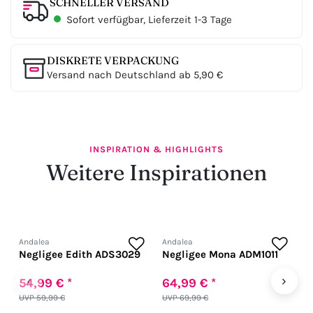
SCHNELLER VERSAND
Sofort verfügbar, Lieferzeit 1-3 Tage
DISKRETE VERPACKUNG
Versand nach Deutschland ab 5,90 €
INSPIRATION & HIGHLIGHTS
Weitere Inspirationen
Andalea
Andalea
A
Negligee Edith ADS3029
Negligee Mona ADM1011
S
A
‹
›
54,99 € *
64,99 € *
7
UVP 59,99 €
UVP 69,99 €
U