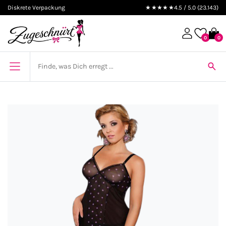
Diskrete Verpackung
★★★★★
4.5 / 5.0 (23.143)
0
0