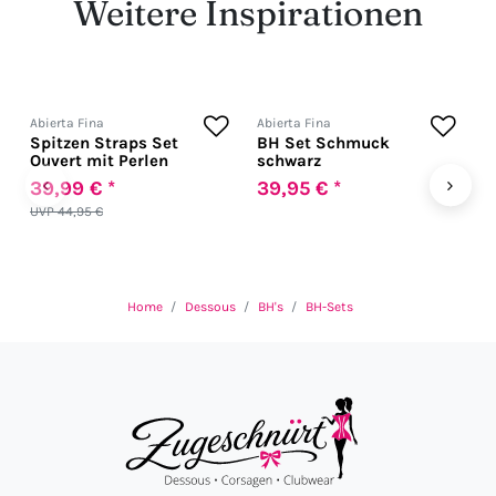
Weitere Inspirationen
Abierta Fina
Abierta Fina
A
Spitzen Straps Set
BH Set Schmuck
H
Ouvert mit Perlen
schwarz
‹
›
39,99 € *
39,95 € *
8
UVP 44,95 €
Home
Dessous
BH's
BH-Sets