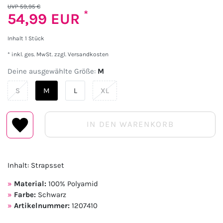
UVP 59,95 €
*
54,99 EUR
Inhalt
1
Stück
* inkl. ges. MwSt. zzgl.
Versandkosten
Deine ausgewählte Größe:
M
S
M
L
XL
IN DEN WARENKORB
Inhalt: Strapsset
Material:
100% Polyamid
Farbe:
Schwarz
Artikelnummer:
1207410