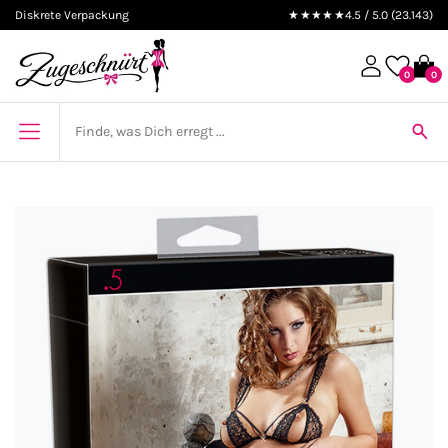
Diskrete Verpackung
★★★★★
4.5 / 5.0 (23.143)
0
0