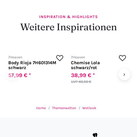
INSPIRATION & HIGHLIGHTS
Weitere Inspirationen
7Heaven
7Heaven
7
Body Rioja 7H601314M
Chemise Lola
G
schwarz
schwarz/rot
‹
›
57,99 € *
38,99 € *
4
UVP 40,50 €
Home
Themenwelten
Wetlook