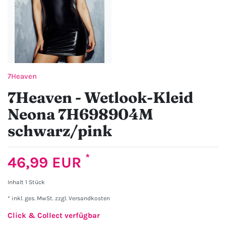
7Heaven
7Heaven - Wetlook-Kleid
Neona 7H698904M
schwarz/pink
*
46,99 EUR
Inhalt
1
Stück
* inkl. ges. MwSt. zzgl.
Versandkosten
Click & Collect verfügbar