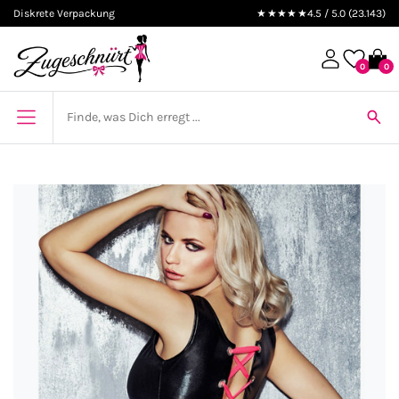
Diskrete Verpackung
★★★★★
4.5 / 5.0 (23.143)
0
0