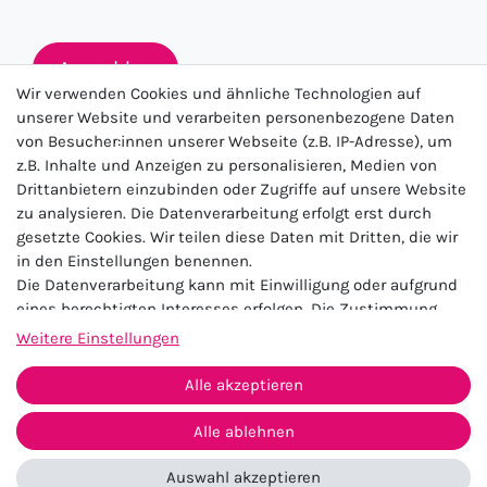
Anmelden
Wir verwenden Cookies und ähnliche Technologien auf
unserer Website und verarbeiten personenbezogene Daten
von Besucher:innen unserer Webseite (z.B. IP-Adresse), um
★★★★★
z.B. Inhalte und Anzeigen zu personalisieren, Medien von
Drittanbietern einzubinden oder Zugriffe auf unsere Website
4.5 / 5.0 (23.143)
zu analysieren. Die Datenverarbeitung erfolgt erst durch
gesetzte Cookies. Wir teilen diese Daten mit Dritten, die wir
in den Einstellungen benennen.
Die Datenverarbeitung kann mit Einwilligung oder aufgrund
eines berechtigten Interesses erfolgen. Die Zustimmung
kann erteilt oder abgelehnt werden. Es besteht das Recht,
Weitere Einstellungen
nicht einzuwilligen und die Einwilligung zu einem späteren
Impressum
Daten­schutz­erklärung
AGB
Zeitpunkt zu ändern oder zu widerrufen. Beachten Sie unser
Alle akzeptieren
Widerrufs­recht
Kontakt
Impressum
und weitere Hinweise zur Verwendung
personenbezogener Daten in unserer
Daten­schutz­erklärung
.
Alle ablehnen
Vertrag widerrufen
Auswahl akzeptieren