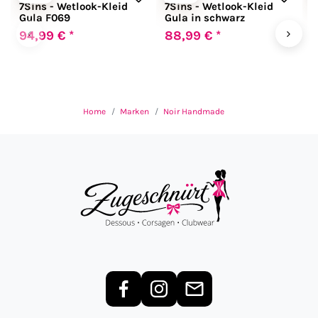
7Sins - Wetlook-Kleid
7Sins - Wetlook-Kleid
F
Gula F069
Gula in schwarz
B
‹
›
94,99 € *
88,99 € *
6
Home
Marken
Noir Handmade