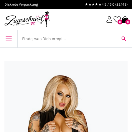
Diskrete Verpackung
★★★★★
4.5 / 5.0 (23.143)
0
0