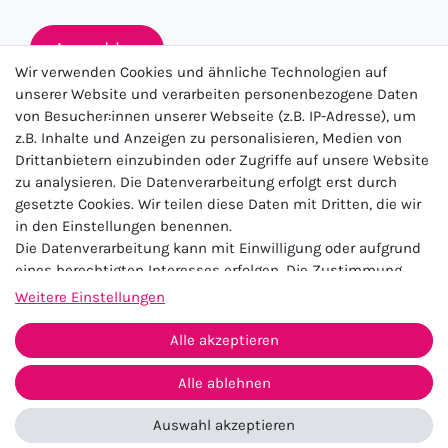
Anmelden
Wir verwenden Cookies und ähnliche Technologien auf
unserer Website und verarbeiten personenbezogene Daten
von Besucher:innen unserer Webseite (z.B. IP-Adresse), um
★★★★★
z.B. Inhalte und Anzeigen zu personalisieren, Medien von
Drittanbietern einzubinden oder Zugriffe auf unsere Website
4.5 / 5.0 (23.143)
zu analysieren. Die Datenverarbeitung erfolgt erst durch
gesetzte Cookies. Wir teilen diese Daten mit Dritten, die wir
in den Einstellungen benennen.
Die Datenverarbeitung kann mit Einwilligung oder aufgrund
eines berechtigten Interesses erfolgen. Die Zustimmung
kann erteilt oder abgelehnt werden. Es besteht das Recht,
Weitere Einstellungen
nicht einzuwilligen und die Einwilligung zu einem späteren
Impressum
Daten­schutz­erklärung
AGB
Zeitpunkt zu ändern oder zu widerrufen. Beachten Sie unser
Alle akzeptieren
Widerrufs­recht
Kontakt
Impressum
und weitere Hinweise zur Verwendung
personenbezogener Daten in unserer
Daten­schutz­erklärung
.
Alle ablehnen
Vertrag widerrufen
Auswahl akzeptieren
© 2026 Zugeschnürt Shop