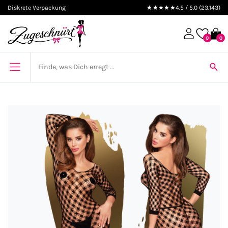
Diskrete Verpackung
★★★★★
4.5 / 5.0 (23.143)
0
0