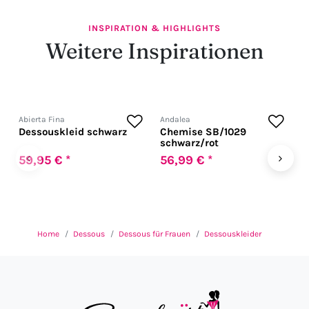
INSPIRATION & HIGHLIGHTS
Weitere Inspirationen
Abierta Fina
Andalea
A
Dessouskleid schwarz
Chemise SB/1029
C
schwarz/rot
s
‹
›
59,95 € *
56,99 € *
6
Home
Dessous
Dessous für Frauen
Dessouskleider