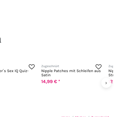
n
Zugeschnürt
Zuges
r´s Sex IQ Quiz-
Nipple Patches mit Schleifen aus
Nipp
Satin
Stra
14,99 € *
12,9
›