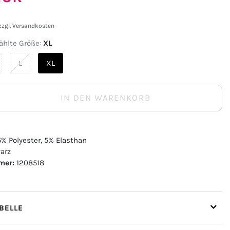
zzgl.
Versandkosten
hlte Größe:
XL
L
XL
IN DEN WARENKORB
% Polyester, 5% Elasthan
arz
mer:
1208518
ELLE