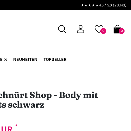
★★★★★
4.5 / 5.0 (23.143)
0
0
E %
NEUHEITEN
TOPSELLER
hnürt Shop - Body mit
ts schwarz
*
 EUR