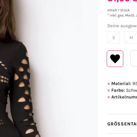
Inhalt
1
Stück
* inkl. ges. MwSt. 
Deine ausgewä
S
M
Material:
95
Farbe:
Schw
Artikelnum
GRÖSSENTAB