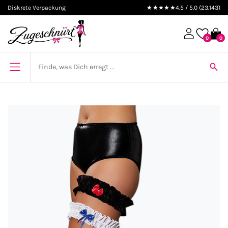
Diskrete Verpackung
★★★★★
4.5 / 5.0 (23.143)
0
0