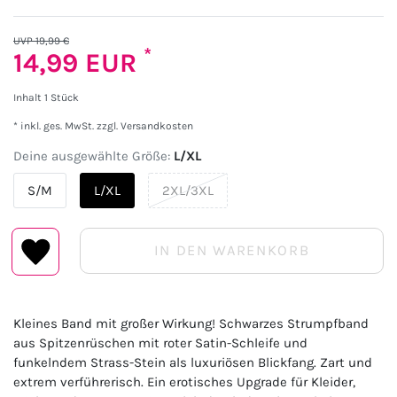
UVP 19,99 €
*
14,99 EUR
Inhalt
1
Stück
* inkl. ges. MwSt. zzgl.
Versandkosten
Deine ausgewählte Größe:
L/XL
S/M
L/XL
2XL/3XL
IN DEN WARENKORB
Kleines Band mit großer Wirkung! Schwarzes Strumpfband
aus Spitzenrüschen mit roter Satin-Schleife und
funkelndem Strass-Stein als luxuriösen Blickfang. Zart und
extrem verführerisch. Ein erotisches Upgrade für Kleider,