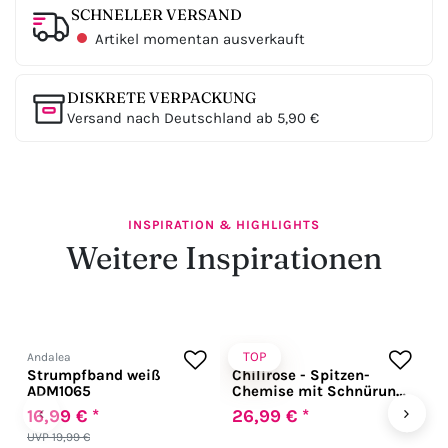
SCHNELLER VERSAND
Artikel momentan ausverkauft
DISKRETE VERPACKUNG
Versand nach Deutschland ab 5,90 €
INSPIRATION & HIGHLIGHTS
Weitere Inspirationen
TOP
Andalea
Chilirose
S
Strumpfband weiß
Chilirose - Spitzen-
W
ADM1065
Chemise mit Schnürung
t
& String schwarz
E
‹
›
16,99 € *
26,99 € *
4
i
UVP 19,99 €