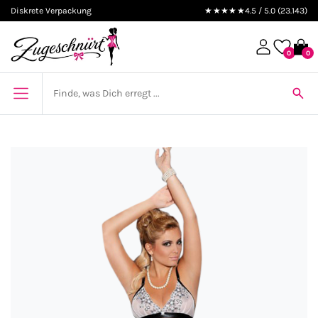
Diskrete Verpackung
★★★★★
4.5 / 5.0 (23.143)
0
0