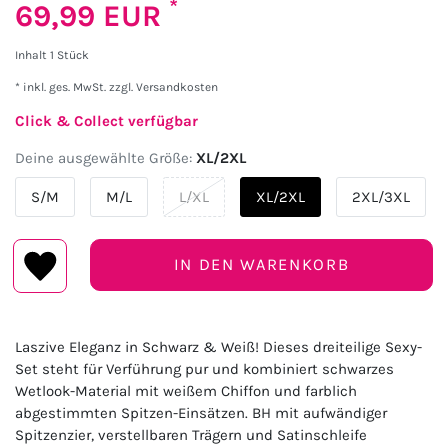
*
69,99 EUR
Inhalt
1
Stück
* inkl. ges. MwSt. zzgl.
Versandkosten
Click & Collect verfügbar
Deine ausgewählte Größe:
XL/2XL
S/M
M/L
L/XL
XL/2XL
2XL/3XL
IN DEN WARENKORB
Laszive Eleganz in Schwarz & Weiß! Dieses dreiteilige Sexy-
Set steht für Verführung pur und kombiniert schwarzes
Wetlook-Material mit weißem Chiffon und farblich
abgestimmten Spitzen-Einsätzen. BH mit aufwändiger
Spitzenzier, verstellbaren Trägern und Satinschleife