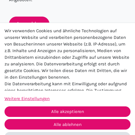
Anmelden
Wir verwenden Cookies und ähnliche Technologien auf
unserer Website und verarbeiten personenbezogene Daten
von Besucher:innen unserer Webseite (z.B. IP-Adresse), um
★★★★★
z.B. Inhalte und Anzeigen zu personalisieren, Medien von
Drittanbietern einzubinden oder Zugriffe auf unsere Website
4.5 / 5.0 (23.143)
zu analysieren. Die Datenverarbeitung erfolgt erst durch
gesetzte Cookies. Wir teilen diese Daten mit Dritten, die wir
in den Einstellungen benennen.
Die Datenverarbeitung kann mit Einwilligung oder aufgrund
eines berechtigten Interesses erfolgen. Die Zustimmung
kann erteilt oder abgelehnt werden. Es besteht das Recht,
Weitere Einstellungen
nicht einzuwilligen und die Einwilligung zu einem späteren
Impressum
Daten­schutz­erklärung
AGB
Zeitpunkt zu ändern oder zu widerrufen. Beachten Sie unser
Alle akzeptieren
Widerrufs­recht
Kontakt
Impressum
und weitere Hinweise zur Verwendung
personenbezogener Daten in unserer
Daten­schutz­erklärung
.
Alle ablehnen
Vertrag widerrufen