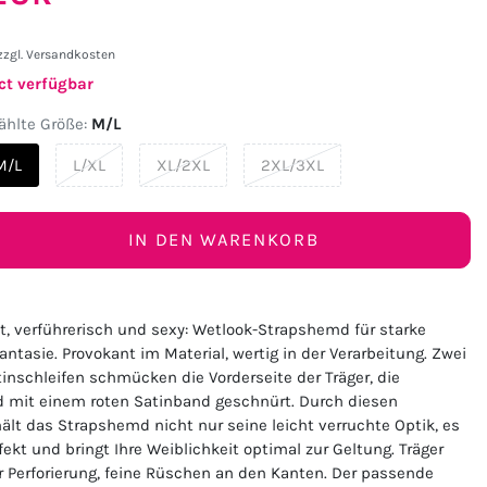
zzgl.
Versandkosten
ct verfügbar
hlte Größe:
M/L
M/L
L/XL
XL/2XL
2XL/3XL
IN DEN WARENKORB
, verführerisch und sexy: Wetlook-Strapshemd für starke
ntasie. Provokant im Material, wertig in der Verarbeitung. Zwei
tinschleifen schmücken die Vorderseite der Träger, die
d mit einem roten Satinband geschnürt. Durch diesen
ält das Strapshemd nicht nur seine leicht verruchte Optik, es
fekt und bringt Ihre Weiblichkeit optimal zur Geltung. Träger
er Perforierung, feine Rüschen an den Kanten. Der passende