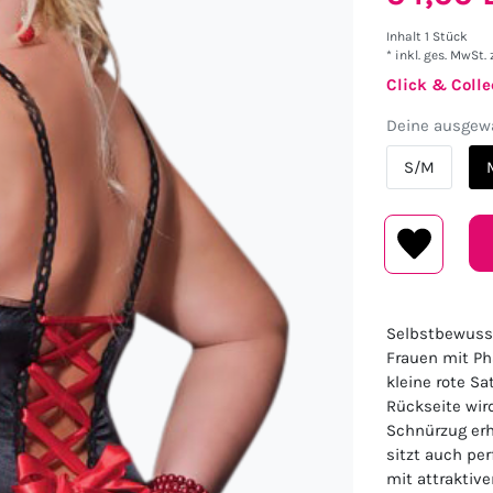
Inhalt
1
Stück
* inkl. ges. MwSt. 
Click & Colle
Deine ausgewä
S/M
Selbstbewusst
Frauen mit Pha
kleine rote Sa
Rückseite wir
Schnürzug erh
sitzt auch per
mit attraktiv