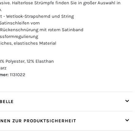
lusive. Halterlose Strümpfe finden Sie in großer Auswahl in
.
Set - Wetlook-Strapshemd und String
Satinschleifen vorn
 Rückenschnürung mit rotem Satinband
ssformregulierung
liches, elastisches Material
% Polyester, 12% Elasthan
arz
mer:
1131022
ELLE
ONEN ZUR PRODUKTSICHERHEIT