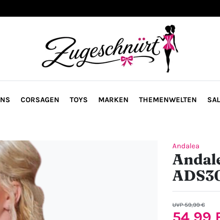
ONS
CORSAGEN
TOYS
MARKEN
THEMENWELTEN
SAL
Andalea
Andale
ADS3
UVP 59,99 €
54,99