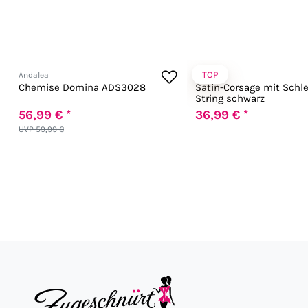
TOP
Andalea
Chilirose
Chemise Domina ADS3028
Satin-Corsage mit Schl
String schwarz
56,99 € *
36,99 € *
UVP 59,99 €