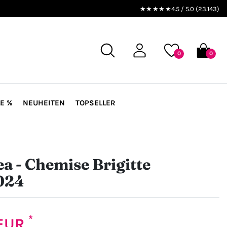
★★★★★
4.5 / 5.0 (23.143)
0
0
E %
NEUHEITEN
TOPSELLER
a - Chemise Brigitte
024
*
 EUR