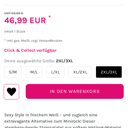
UVP 59,99 €
*
46,99 EUR
Inhalt
1
Stück
* inkl. ges. MwSt. zzgl.
Versandkosten
Click & Collect verfügbar
Deine ausgewählte Größe:
2XL/3XL
S/M
M/L
L/XL
XL/2XL
2XL/3XL
IN DEN WARENKORB
Sexy Style in frischem Weiß – und zugleich eine
extravagante Alternative zum Minirock! Dieser
atemberaubende Strapsgürtel aus softem Wetlook-Material