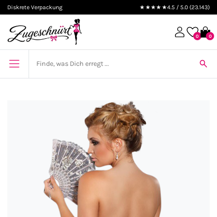
Diskrete Verpackung
★★★★★
4.5 / 5.0 (23.143)
0
0