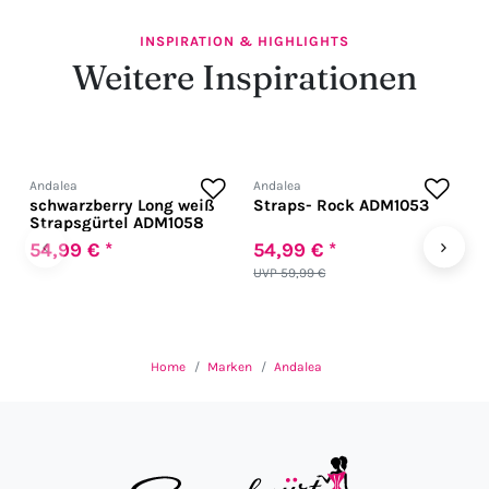
INSPIRATION & HIGHLIGHTS
Weitere Inspirationen
Andalea
Andalea
A
schwarzberry Long weiß
Straps- Rock ADM1053
S
Strapsgürtel ADM1058
A
‹
›
54,99 € *
54,99 € *
5
UVP 59,99 €
U
Home
Marken
Andalea