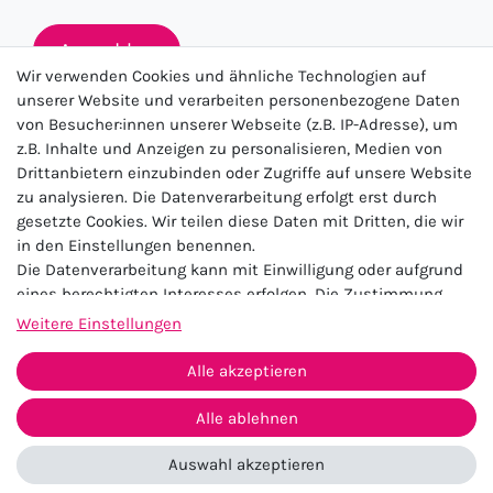
Anmelden
Wir verwenden Cookies und ähnliche Technologien auf
unserer Website und verarbeiten personenbezogene Daten
von Besucher:innen unserer Webseite (z.B. IP-Adresse), um
★★★★★
z.B. Inhalte und Anzeigen zu personalisieren, Medien von
Drittanbietern einzubinden oder Zugriffe auf unsere Website
4.5 / 5.0 (23.143)
zu analysieren. Die Datenverarbeitung erfolgt erst durch
gesetzte Cookies. Wir teilen diese Daten mit Dritten, die wir
in den Einstellungen benennen.
Die Datenverarbeitung kann mit Einwilligung oder aufgrund
eines berechtigten Interesses erfolgen. Die Zustimmung
kann erteilt oder abgelehnt werden. Es besteht das Recht,
Weitere Einstellungen
nicht einzuwilligen und die Einwilligung zu einem späteren
Impressum
Daten­schutz­erklärung
AGB
Zeitpunkt zu ändern oder zu widerrufen. Beachten Sie unser
Alle akzeptieren
Widerrufs­recht
Kontakt
Impressum
und weitere Hinweise zur Verwendung
personenbezogener Daten in unserer
Daten­schutz­erklärung
.
Alle ablehnen
Vertrag widerrufen
Auswahl akzeptieren
© 2026 Zugeschnürt Shop