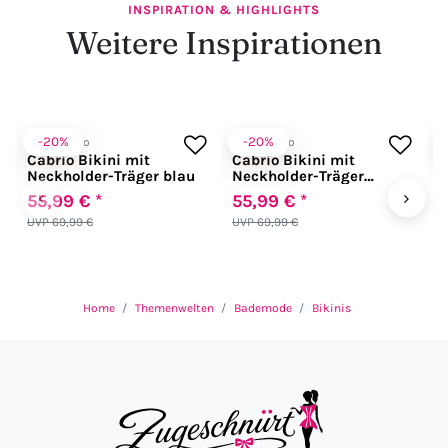
INSPIRATION & HIGHLIGHTS
Weitere Inspirationen
-20%
-20%
Anabel Arto
Anabel Arto
A
Cabrio Bikini mit
Cabrio Bikini mit
E
Neckholder-Träger blau
Neckholder-Träger
M
schwarz
‹
›
55,99 € *
55,99 € *
5
UVP 69,99 €
UVP 69,99 €
U
Home
Themenwelten
Bademode
Bikinis