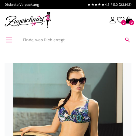
Diskrete Verpackung
★★★★★
4.5 / 5.0 (23.143)
0
0